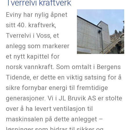
Tverrelvi kraftverk
Agenturer og forhandlere
Ledige stillinger
Eviny har nylig åpnet
Etiske retningslinjer
sitt 40. kraftverk,
Personvernerklæring
Tverrelvi i Voss, et
KONTAKT
anlegg som markerer
Åpningstider - generell informasjon
et nytt kapittel for
norsk vannkraft. Som omtalt i Bergens
Tidende, er dette en viktig satsing for å
sikre fornybar energi til fremtidige
generasjoner. Vi i JL Bruvik AS er stolte
over å ha levert ventilasjon til
maskinsalen på dette anlegget –
løsninger som bidrar til sikker og