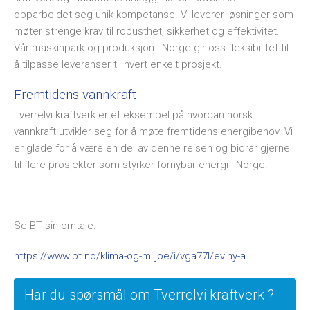
opparbeidet seg unik kompetanse. Vi leverer løsninger som
møter strenge krav til robusthet, sikkerhet og effektivitet.
Vår maskinpark og produksjon i Norge gir oss fleksibilitet til
å tilpasse leveranser til hvert enkelt prosjekt.
Fremtidens vannkraft
Tverrelvi kraftverk er et eksempel på hvordan norsk
vannkraft utvikler seg for å møte fremtidens energibehov. Vi
er glade for å være en del av denne reisen og bidrar gjerne
til flere prosjekter som styrker fornybar energi i Norge.
Se BT sin omtale:
https://www.bt.no/klima-og-miljoe/i/vga77l/eviny-a...
Har du spørsmål om Tverrelvi kraftverk ?