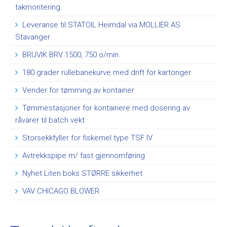
takmontering.
Pulverhåndtering
Leveranse til STATOIL Heimdal via MOLLIER AS
Bulkhåndtering
Stavanger
Stykkgods / pallehåndtering
BRUVIK BRV 1500, 750 o/min.
180 grader rullebanekurve med drift for kartonger
TJENESTER
Vender for tømming av kontainer
AKTUELT
Tømmestasjoner for kontainere med dosering av
SELSKAPET
råvarer til batch vekt
Støttespiller
Ansatte
Storsekkfyller for fiskemel type TSF IV
Åpenhetsloven
Avtrekkspipe m/ fast gjennomføring
Salgs og leveringsbetingelser
Nyhet Liten boks STØRRE sikkerhet
General sales conditions
VAV CHICAGO BLOWER
Vår historie
Bærekraft og samfunnsvansvar