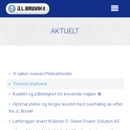
PRISLISTE
AKTUELT
Landbruk - veiledende prisliste 2026
VÅRE PRODUKTER
VIFTER FOR INDUSTRI / OFFSHORE
Sentrifugalvifter
Vi søker sveiser/Platearbeider
Aksialvifter
Tverrelvi kraftverk
Kammervifte
​Kvalitet og pålitelighet for krevende miljøer ⚙️
Takvifter
Optimal ytelse og lengre levetid med overhaling av vifter
In-Line vifter
fra JL Bruvik!
Brann og Trykksettingsvifter
Løfterigger levert til Bertel O. Steen Power Solution AS
Blande- og sirkulasjonsvifter