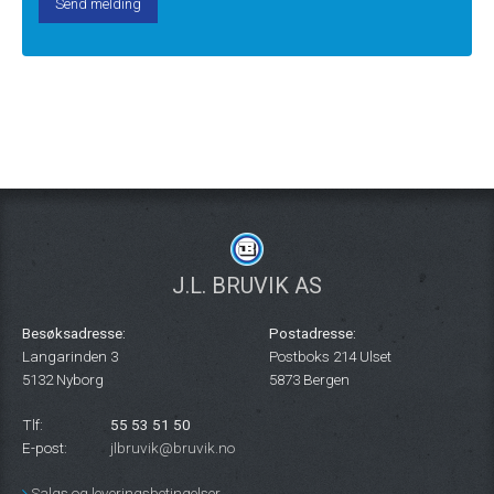
J.L. BRUVIK AS
Besøksadresse:
Postadresse:
Langarinden 3
Postboks 214 Ulset
5132 Nyborg
5873 Bergen
Tlf:
55 53 51 50
E-post:
jlbruvik@bruvik.no
Salgs og leveringsbetingelser