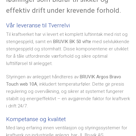
effektiv drift under krevende forhold.
Vår leveranse til Tverrelvi
Til kraftverket har vi levert et komplett luftinntak med rist og
stengespjeld, samt en
BRUVIK BK 50 vifte
med selvlukkende
stengespjeld og stormhatt. Disse komponentene er utviklet
for å tåle utfordrende værforhold og sikre optimal
lufttilførsel til anlegget.
Styringen av anlegget håndteres av
BRUVIK Argos Bravo
Touch web 10A
, inkludert temperaturføler. Dette gir presis
regulering og overvåkning, og sikrer at systemet fungerer
stabilt og energieffektivt – en avgjørende faktor for kraftverk
i drift 24/7.
Kompetanse og kvalitet
Med lang erfaring innen ventilasjon og styringssystemer for
kraftverk og industrielle anlegg, har JL Bruvik AS