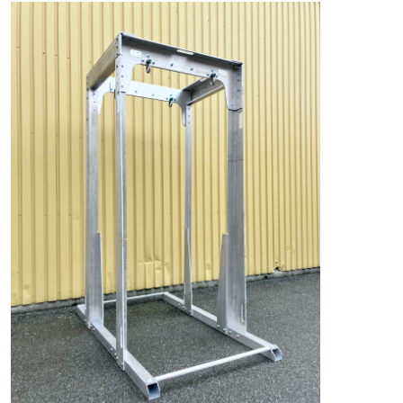
etningslinjer
ernerklæring