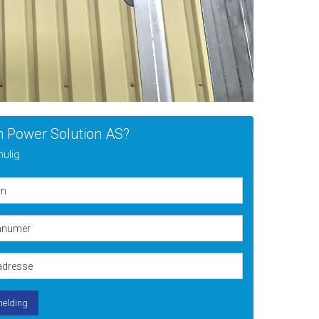
en Power Solution AS?
mulig