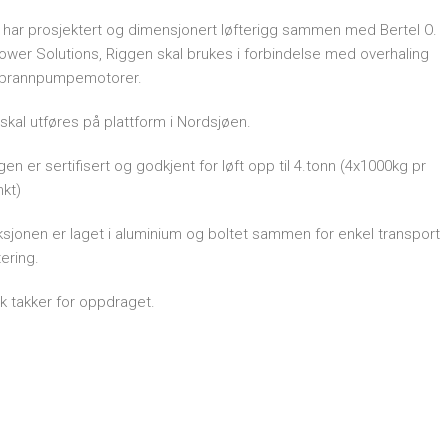
Etiske r
k har prosjektert og dimensjonert løfterigg sammen med Bertel O.
Personv
wer Solutions, Riggen skal brukes i forbindelse med overhaling
brannpumpemotorer.
kal utføres på plattform i Nordsjøen.
gen er sertifisert og godkjent for løft opp til 4.tonn (4x1000kg pr
nkt)
sjonen er laget i aluminium og boltet sammen for enkel transport
ering.
ik takker for oppdraget.