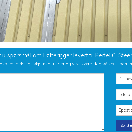
du spørsmål om Løfterigger levert til Bertel O. Ste
oss en melding i skjemaet under og vi vil svare deg så snart som 