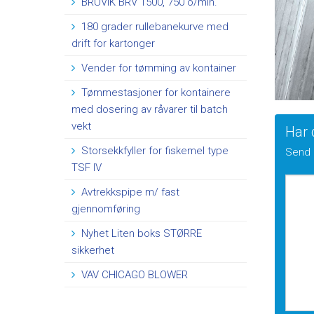
BRUVIK BRV 1500, 750 o/min.
180 grader rullebanekurve med
drift for kartonger
Vender for tømming av kontainer
Tømmestasjoner for kontainere
med dosering av råvarer til batch
vekt
Har 
Storsekkfyller for fiskemel type
Send 
TSF IV
Avtrekkspipe m/ fast
gjennomføring
Nyhet Liten boks STØRRE
sikkerhet
VAV CHICAGO BLOWER