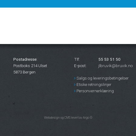
Postadresse:
Tlf:
55 53 51 50
Postboks 214 Ulset
E-post:
jlbruvik@bruvik.no
5873 Bergen
Salgs og leveringsbetingelser
Etiske retningslinjer
Personvernerklæring
Webdesign og CMS levert av Argo ©