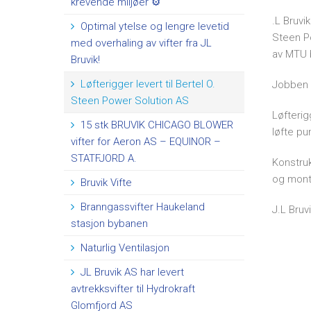
krevende miljøer ⚙️
.L Bruvi
Optimal ytelse og lengre levetid
Steen Po
med overhaling av vifter fra JL
av MTU 
Bruvik!
Løfterigger levert til Bertel O.
Jobben s
Steen Power Solution AS
Løfterig
15 stk BRUVIK CHICAGO BLOWER
løfte pu
vifter for Aeron AS – EQUINOR –
STATFJORD A.
Konstruk
og mont
Bruvik Vifte
Branngassvifter Haukeland
J.L Bruv
stasjon bybanen
Naturlig Ventilasjon
JL Bruvik AS har levert
avtrekksvifter til Hydrokraft
Glomfjord AS