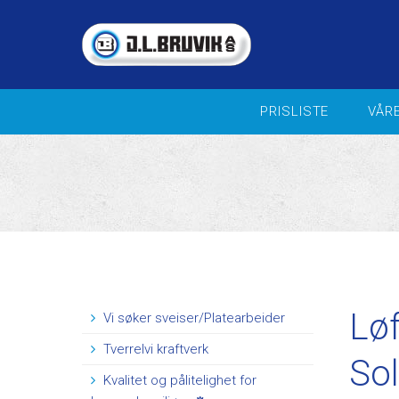
PRISLISTE
VÅR
VIFTER FOR INDUSTRI / OFFSH
Landbruk - veiledende
prisliste 2026
Sentrifugalvifter
Aksialvifter
Kammervifte
Takvifter
In-Line vifter
Brann og Trykksettingsvifter
Løf
Vi søker sveiser/Platearbeider
Blande- og sirkulasjonsvifter
Tverrelvi kraftverk
Reguleringsutstyr
Sol
Aggregater
​Kvalitet og pålitelighet for
Ventilasjonspakker