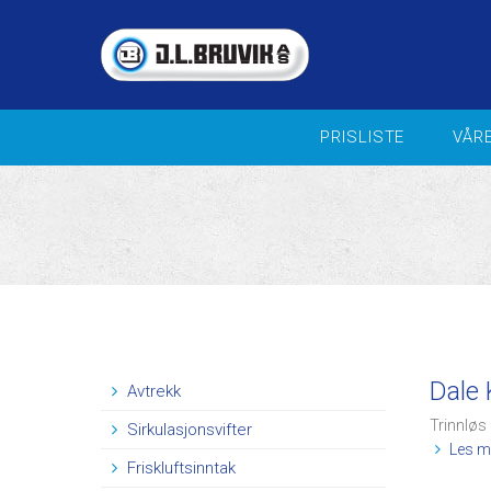
PRISLISTE
VÅR
VIFTER FOR INDUSTRI / OFFSH
Landbruk - veiledende
prisliste 2026
Sentrifugalvifter
Aksialvifter
Kammervifte
Takvifter
In-Line vifter
Brann og Trykksettingsvifter
Dale 
Avtrekk
Blande- og sirkulasjonsvifter
Trinnløs 
Sirkulasjonsvifter
Reguleringsutstyr
Les me
Aggregater
Friskluftsinntak
Ventilasjonspakker