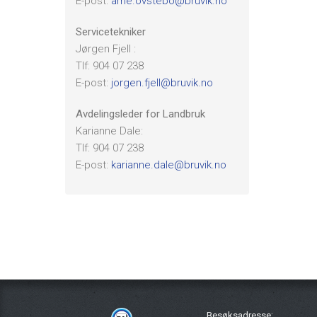
E-post:
arne.ovstebo@bruvik.no
Servicetekniker
Jørgen Fjell :
Tlf: 904 07 238
E-post:
jorgen.fjell@bruvik.no
Avdelingsleder for Landbruk
Karianne Dale:
Tlf: 904 07 238
E-post:
karianne.dale@bruvik.no
Besøksadresse: