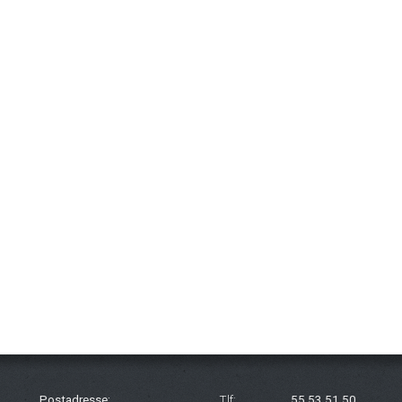
Postadresse:
Tlf:
55 53 51 50