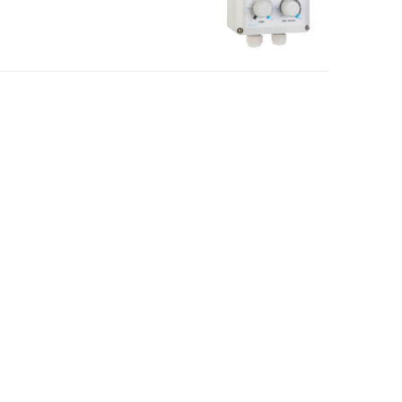
etningslinjer
ernerklæring