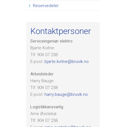
Reservedeler
Kontaktpersoner
Serviceingeniør elektro
Bjarte Kvitne:
Tlf: 904 07 238
E-post:
bjarte.kvitne@bruvik.no
Arbeidsleder
Harry Bauge:
Tlf: 904 07 238
E-post:
harry.bauge@bruvik.no
Logistikkansvarlig
Arne Øvstebø:
Tlf: 904 07 238