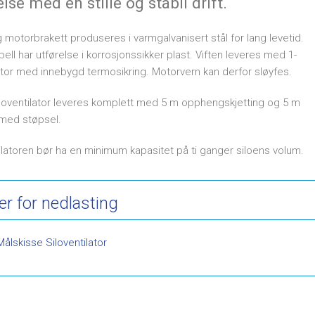
else med en stille og stabil drift.
Etiske r
Personv
 motorbrakett produseres i varmgalvanisert stål for lang levetid.
pell har utførelse i korrosjonssikker plast. Viften leveres med 1-
tor med innebygd termosikring. Motorvern kan derfor sløyfes.
iloventilator leveres komplett med 5 m opphengskjetting og 5 m
 med støpsel.
ilatoren bør ha en minimum kapasitet på ti ganger siloens volum.
ler for nedlasting
Målskisse Siloventilator