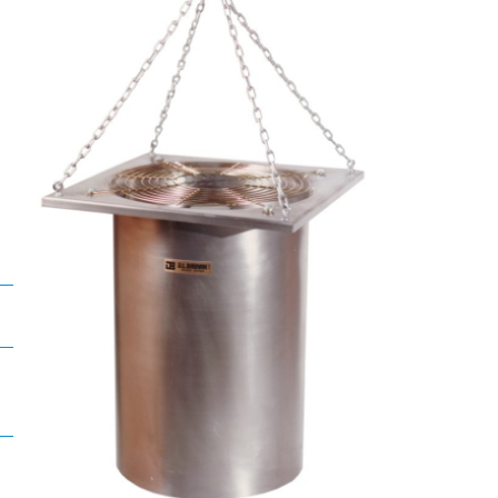
etningslinjer
ernerklæring