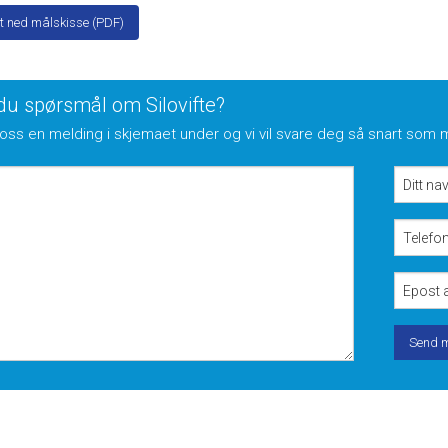
 ned målskisse (PDF)
du spørsmål om Silovifte?
oss en melding i skjemaet under og vi vil svare deg så snart som 