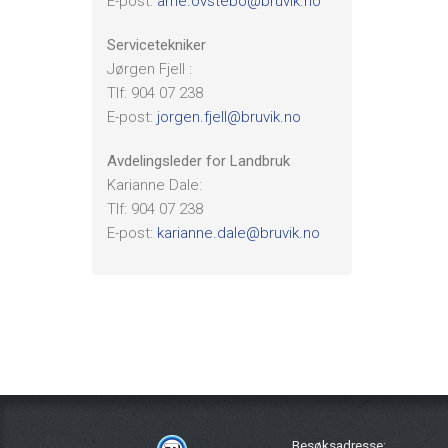
E-post:
arne.ovstebo@bruvik.no
Servicetekniker
Jørgen Fjell :
Tlf: 904 07 238
E-post:
jorgen.fjell@bruvik.no
Avdelingsleder for Landbruk
Karianne Dale:
Tlf: 904 07 238
E-post:
karianne.dale@bruvik.no
Besøksadresse: