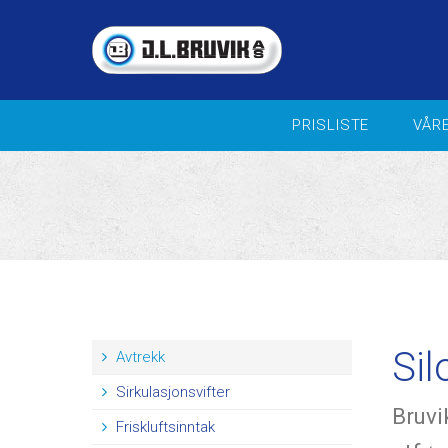
PRISLISTE
VÅR
VIFTER FOR INDUSTRI / OFFSH
Landbruk - veiledende
prisliste 2026
Sentrifugalvifter
Aksialvifter
Kammervifte
Takvifter
In-Line vifter
Brann og Trykksettingsvifter
Sil
Avtrekk
Blande- og sirkulasjonsvifter
Sirkulasjonsvifter
Reguleringsutstyr
Bruvi
Aggregater
Friskluftsinntak
Ventilasjonspakker