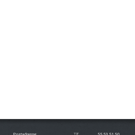
Postadresse:
Tlf:
55 53 51 50