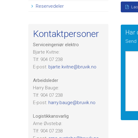
Reservedeler
Last
Kontaktpersoner
Har 
Send 
Serviceingeniør elektro
Bjarte Kvitne:
Tlf: 904 07 238
E-post:
bjarte.kvitne@bruvik.no
Arbeidsleder
Harry Bauge:
Tlf: 904 07 238
E-post:
harry.bauge@bruvik.no
Logistikkansvarlig
Arne Øvstebø:
Tlf: 904 07 238