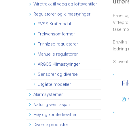
utfør
Wiretrekk til vegg og loftsventiler
Regulatorer og klimastyringer
Panel og
Viftepro
EVSS Kraftmodul
fase mo
Frekvensomformer
Bruvik s
Trinnløse regulatorer
ledning
Manuelle regulatorer
Silovent
ARGOS Klimastyringer
Sensorer og diverse
Fi
Utgåtte modeller
Alarmsystemer
Naturlig ventilasjon
Høy og korntørkevifter
Diverse produkter